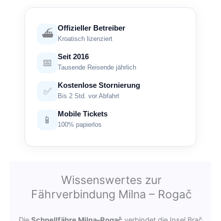
Offizieller Betreiber
⛴️
Kroatisch lizenziert
Seit 2016
📅
Tausende Reisende jährlich
Kostenlose Stornierung
✅
Bis 2 Std. vor Abfahrt
Mobile Tickets
📱
100% papierlos
Wissenswertes zur
Fährverbindung Milna – Rogač
Die
Schnellfähre Milna–Rogač
verbindet die Insel Brač