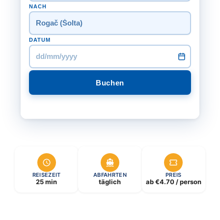
NACH
DATUM
dd/mm/yyyy
Buchen
REISEZEIT
ABFAHRTEN
PREIS
25 min
täglich
ab €4.70 / person