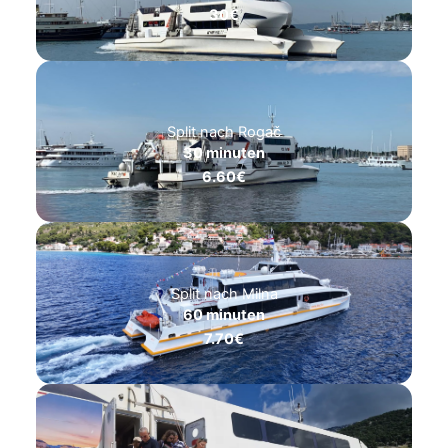
30€
Split nach Rogač
30 minuten
6.60€
Split nach Milna
60 minuten
7.70€