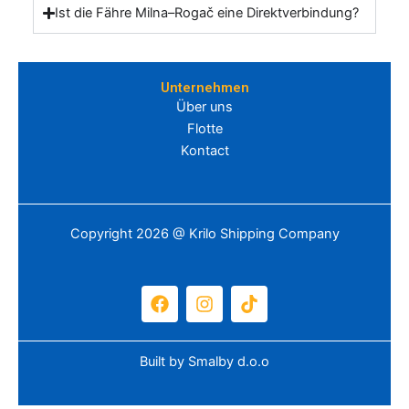
Ist die Fähre Milna–Rogač eine Direktverbindung?
Unternehmen
Über uns
Flotte
Kontact
Copyright 2026 @ Krilo Shipping Company
F
I
T
a
n
i
c
s
k
e
t
t
Built by
Smalby d.o.o
b
a
o
o
g
k
o
r